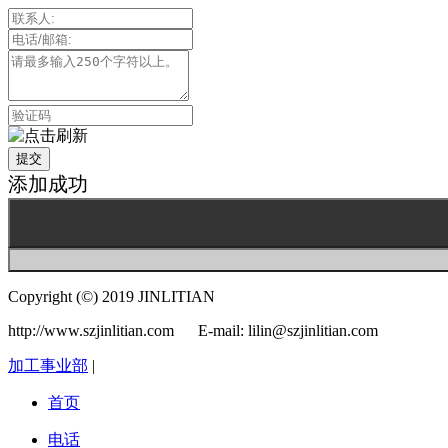
提交
添加成功
Copyright (©) 2019 JINLITIAN
http://www.szjinlitian.com E-mail: lilin@szjinlitian.com
加工事业部
|
首页
电话